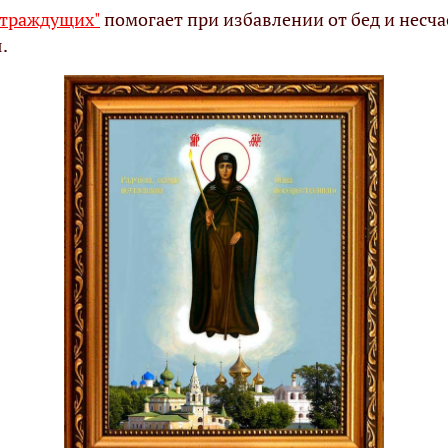
страждущих"
помогает при избавлении от бед и несча
я.