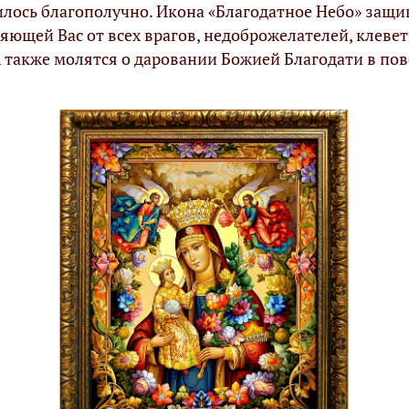
илось благополучно. Икона «Благодатное Небо» защи
ляющей Вас от всех врагов, недоброжелателей, клеве
 А также молятся о даровании Божией Благодати в п