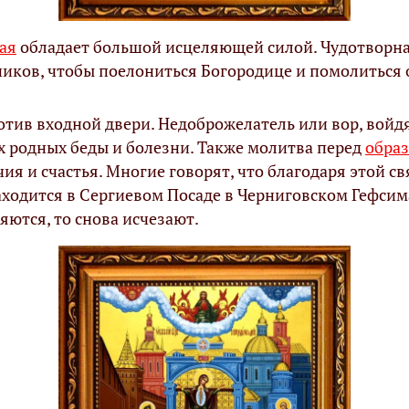
ая
обладает большой исцеляющей силой. Чудотворна
ников, чтобы поелониться Богородице и помолиться 
тив входной двери. Недоброжелатель или вор, войдя
х родных беды и болезни. Также молитва перед
обра
я и счастья. Многие говорят, что благодаря этой св
ходится в Сергиевом Посаде в Черниговском Гефсим
яются, то снова исчезают.