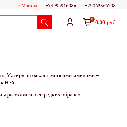
г. Москва
+74993916086
+79262866708
0
0.00 руб
жию Матерь называют многими именами –
к Ней.
 мы расскажем о её редких образах.